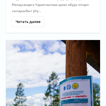
Малдьаҕарга Чарапчылаах диэн ойуун олоро
сылдьыбыт үһү...
Читать далее