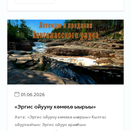
01.06.2026
«Эргис ойууну көмөҕө ыҥырыы»
Аата: «Эргис ойууну көмөҕө ыҥырыы» Кылгас
ойуулааһын: Эргис ойуун араҥаһын