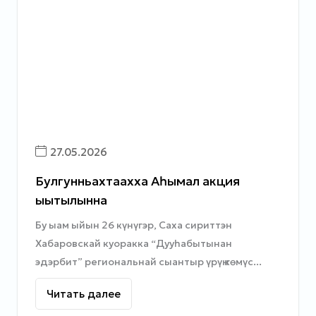
27.05.2026
Булгунньахтаахха Аһымал акция
ыытылынна
Бу ыам ыйын 26 күнүгэр, Саха сириттэн
Хабаровскай куоракка “Дууһабытынан
эдэрбит” региональнай сыантыр үрүҥ көмүс...
Читать далее