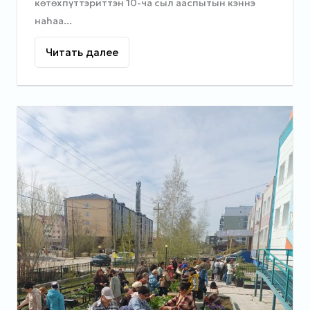
көтөхпүттэриттэн 10-ча сыл ааспытын кэннэ
наһаа...
Читать далее