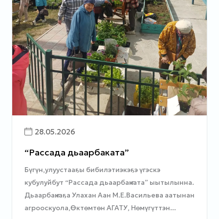
28.05.2026
“Рассада дьаарбаҥката”
Бүгүн,улуустааҕы бибилэтиэкэҕэ үгэскэ
кубулуйбут “Рассада дьаарбаҥката” ыытылынна.
Дьаарбаҥкаҕа Улахан Аан М.Е.Васильева аатынан
агрооскуола,Өктөмтөн АГАТУ, Нөмүгүттэн...