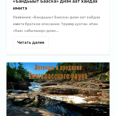
«Бандьыыт Бааска» диэн аат хайдах
иҥмитэ
Название: «Бандьыыт Бааска» диэн аат хайдах
иҥмитэ Краткое описание: Үрүҥнэр куотан иһэн
«Хаас сайылыыр» диэн...
Читать далее