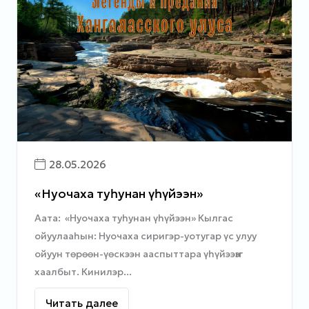
28.05.2026
«Нуочаха туһунан үһүйээн»
Аата: «Нуочаха туһунан үһүйээн» Кылгас
ойуулааһын: Нуочаха сиригэр-уотугар үс улуу
ойуун төрөөн-үөскээн ааспыттара үһүйээҥҥэ
хаалбыт. Кинилэр...
Читать далее