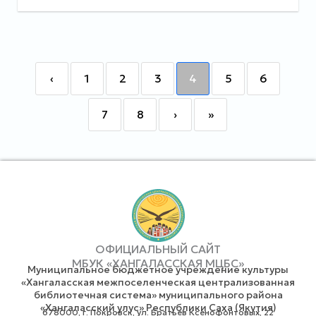
‹
1
2
3
4
5
6
7
8
›
»
ОФИЦИАЛЬНЫЙ САЙТ
МБУК «ХАНГАЛАССКАЯ МЦБС»
Муниципальное бюджетное учреждение культуры
«Хангаласская межпоселенческая централизованная
библиотечная система» муниципального района
«Хангаласский улус» Республики Саха (Якутия)
678000, г. Покровск, ул. Братьев Ксенофонтовых, 22