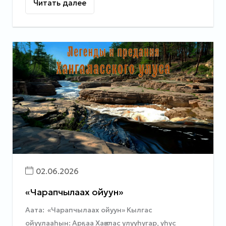
Читать далее
02.06.2026
«Чарапчылаах ойуун»
Аата: «Чарапчылаах ойуун» Кылгас
ойуулааһын: Арҕаа Хаҥалас улууһугар, үһүс