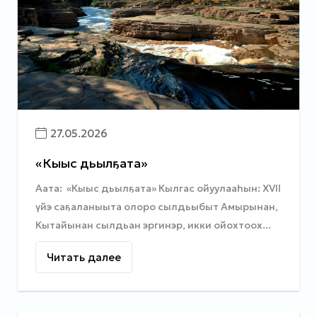
27.05.2026
«Кыыс дьылҕата»
Аата: «Кыыс дьылҕата» Кылгас ойуулааһын: XVII
үйэ саҕаланыыта олоро сылдьыбыт Амырынан,
Кытайынан сылдьан эргинэр, икки ойохтоох...
Читать далее