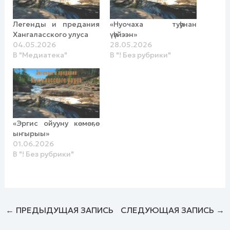
Легенды и предания
«Нуочаха туһунан
Хангаласского улуса
үһүйээн»
04.05.2026
28.05.2026
В "Медиатека"
В "! Без рубрики"
«Эргис ойууну көмөҕө
ыҥырыы»
01.06.2026
В "! Без рубрики"
←
ПРЕДЫДУЩАЯ ЗАПИСЬ
СЛЕДУЮЩАЯ ЗАПИСЬ
→