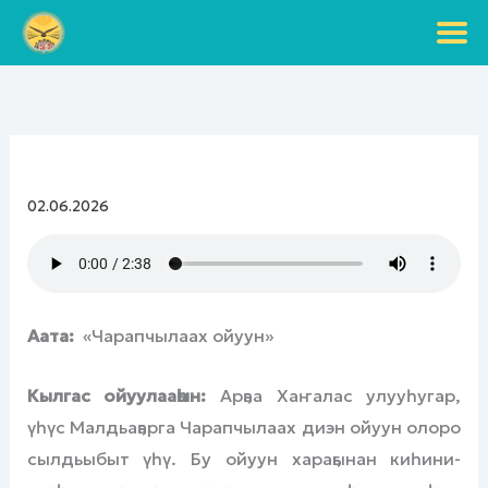
Перейти
к
содержимому
02.06.2026
Аата:
«Чарапчылаах ойуун»
Кылгас ойуулааһын:
Арҕаа Хаҥалас улууһугар,
үһүс Малдьаҕарга Чарапчылаах диэн ойуун олоро
сылдьыбыт үһү. Бу ойуун хараҕынан киһини-