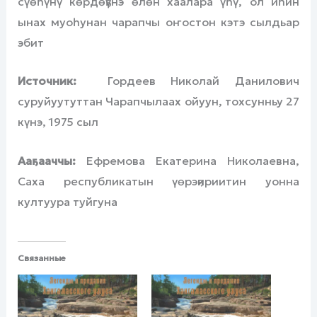
сүөһүнү көрдөҕүнэ өлөн хаалара үһү, ол иһин
ынах муоһунан чарапчы оҥостон кэтэ сылдьар
эбит
Источник:
Гордеев Николай Данилович
суруйуутуттан Чарапчылаах ойуун, тохсунньу 27
күнэ, 1975 сыл
Ааҕааччы:
Ефремова Екатерина Николаевна,
Cаха республикатын үөрэҕириитин уонна
култуура туйгуна
Связанные