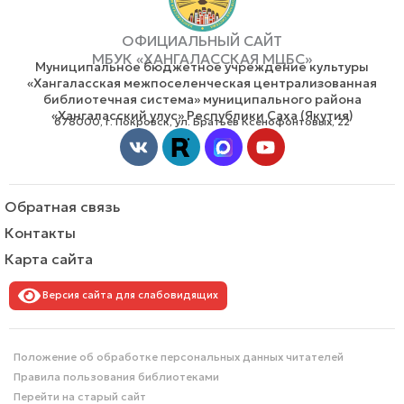
ОФИЦИАЛЬНЫЙ САЙТ
МБУК «ХАНГАЛАССКАЯ МЦБС»
Муниципальное бюджетное учреждение культуры
«Хангаласская межпоселенческая централизованная
библиотечная система» муниципального района
«Хангаласский улус» Республики Саха (Якутия)
678000, г. Покровск, ул. Братьев Ксенофонтовых, 22
Vk
Youtube
Обратная связь
Контакты
Карта сайта
Версия сайта для слабовидящих
Положение об обработке персональных данных читателей
Правила пользования библиотеками
Перейти на старый сайт