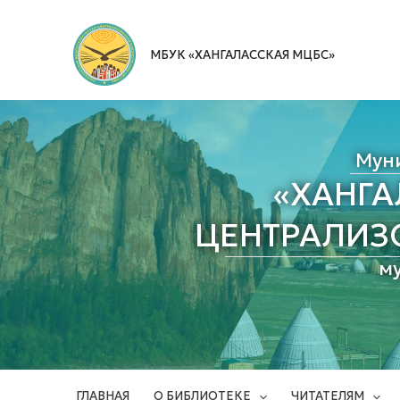
Перейти
к
МБУК «ХАНГАЛАССКАЯ МЦБС»
содержимому
Мун
«ХАНГ
ЦЕНТРАЛИЗ
м
ГЛАВНАЯ
О БИБЛИОТЕКЕ
ЧИТАТЕЛЯМ