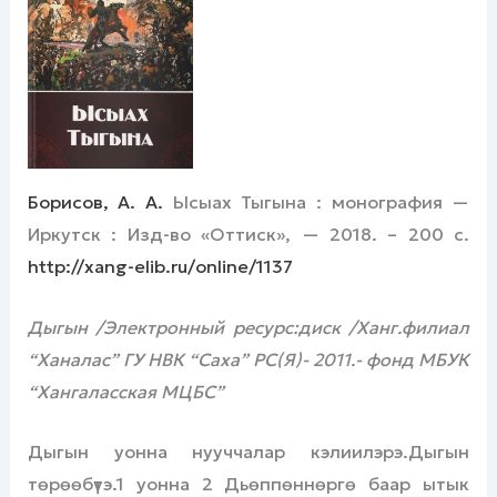
Борисов, А. А.
Ысыах Тыгына : монография —
Иркутск : Изд-во «Оттиск», — 2018. – 200 с.
http://xang-elib.ru/online/1137
Дыгын /Электронный ресурс:диск /Ханг.филиал
“Ханалас” ГУ НВК “Саха” РС(Я)- 2011.- фонд МБУК
“Хангаласская МЦБС”
Дыгын уонна нууччалар кэлиилэрэ.Дыгын
төрөөбүтэ.1 уонна 2 Дьөппөннөргө баар ытык