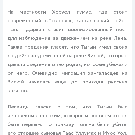
На местности Хоруол тумус, где стоит
современный г.Покровск, кангаласский тойон
Тыгын Дархан ставил военизированный пост
для наблюдения за движением на реке Лена.
Также предания гласят, что Тыгын имел своих
людей-осведомителей на реке Вилюй, которые
давали сведения о тех родах, которые убежали
от него. Очевидно, миграция хангаласцев на
Вилюй началась еще до прихода русских
казаков.
Легенды гласят о том, что Тыгын был
человеком жестоким, коварным, во всем хотел
быть первым. По приказу Тыгына были убиты
его старшие сыновья Таас Уллуҥах и Муос Уол.