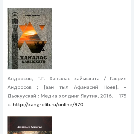
Андросов, Г.Г. Хаҥалас хайысхата / Гаврил
Андросов ; [аан тыл Афанасий Ноев]. –
Дьокуускай : Медиа-холдинг Якутия, 2016. – 175
с.
http://xang-elib.ru/online/970