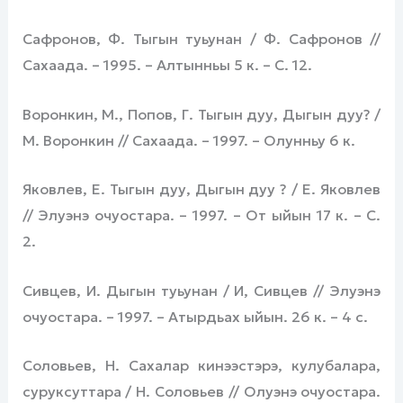
Сафронов, Ф. Тыгын туьунан / Ф. Сафронов //
Сахаада. – 1995. – Алтынньы 5 к. – С. 12.
Воронкин, М., Попов, Г. Тыгын дуу, Дыгын дуу? /
М. Воронкин // Сахаада. – 1997. – Олунньу 6 к.
Яковлев, Е. Тыгын дуу, Дыгын дуу ? / Е. Яковлев
// Элуэнэ очуостара. – 1997. – От ыйын 17 к. – С.
2.
Сивцев, И. Дыгын туьунан / И, Сивцев // Элуэнэ
очуостара. – 1997. – Атырдьах ыйын. 26 к. – 4 с.
Соловьев, Н. Сахалар кинээстэрэ, кулубалара,
суруксуттара / Н. Соловьев // Олуэнэ очуостара.