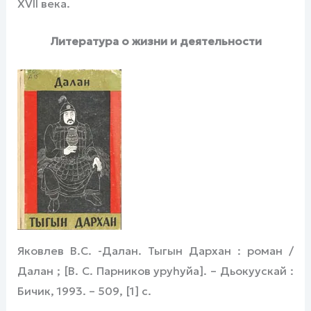
XVII века.
Литература о жизни и деятельности
Яковлев В.С. -Далан. Тыгын Дархан : роман /
Далан ; [В. С. Парников уруһуйа]. – Дьокуускай :
Бичик, 1993. – 509, [1] с.