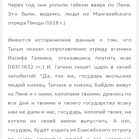
Через год они уплыли тайком вверх по Лене.
Это были, видимо, люди из Мангазейского
отряда Пянды (1628 г.)
Имеются исторические данные о том, что
Тыгын оказал сопротивление отряду атамана
Иосифа Галкина, отказавшись платить ясак
(1631-1632 гг.) И. Галкин пишет царю в своей
челобитой: “Да, тех же, государь якольских
людей князец Тыгына и князец Бойдон живут
на Лене и с ними, холопами твоими, дрались по
все дни и твоими и твоего государства ясаку
нам не дали и нас, государь, холопей твоих, не
хотели из своей земли выпустить. А нас,
государь, будет ходить из Енисейского острогу
по многу служилых людей и тех немирных