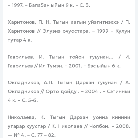
– 1997. – Бала5ан ыйын 9 к. – С. 3.
Харитонов, П. Н. Тыгын аатын уйэтитиэххэ / П.
Харитонов // Элуэнэ очуостара. – 1999 – Кулун
тутар 4 к.
Гаврильев, И. Тыгын тойон туьунан… / И.
Гаврильев // Ил Тумэн. – 2001. – Бэс ыйын 6 к.
Окладников, А.П. Тыгын Дархан туьунан / А.
Окладников // Орто дойду . – 2004 . – Сэтинньи
4 к. – С. 5-6.
Николаева, К. Тыгын Дархан уонна кинини
утарар куустэр / К. Николаев // Чолбон. – 2008.
— № 4. – С. 77 – 82.