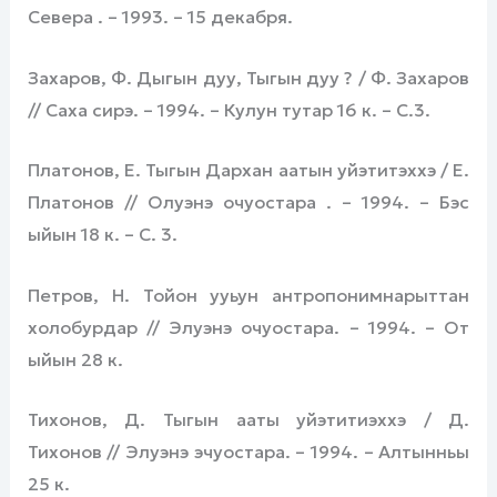
Севера . – 1993. – 15 декабря.
Захаров, Ф. Дыгын дуу, Тыгын дуу ? / Ф. Захаров
// Саха сирэ. – 1994. – Кулун тутар 16 к. – С.3.
Платонов, Е. Тыгын Дархан аатын уйэтитэххэ / Е.
Платонов // Олуэнэ очуостара . – 1994. – Бэс
ыйын 18 к. – С. 3.
Петров, Н. Тойон ууьун антропонимнарыттан
холобурдар // Элуэнэ очуостара. – 1994. – От
ыйын 28 к.
Тихонов, Д. Тыгын ааты уйэтитиэххэ / Д.
Тихонов // Элуэнэ эчуостара. – 1994. – Алтынньы
25 к.