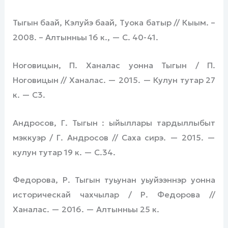
Тыгын баай, Кэлуйэ баай, Туока батыр // Кыым. –
2008. – Алтынньы 16 к., — С. 40-41.
Ноговицын, П. Ханалас уонна Тыгын / П.
Ноговицын // Ханалас. — 2015. — Кулун тутар 27
к. — С3.
Андросов, Г. Тыгын : ыйыллары тардыллыбыт
мэккуэр / Г. Андросов // Саха сирэ. — 2015. —
кулун тутар 19 к. — С.34.
Федорова, Р. Тыгын туьунан уьуйээннэр уонна
историческай чахчылар / Р. Федорова //
Ханалас. — 2016. — Алтынньы 25 к.