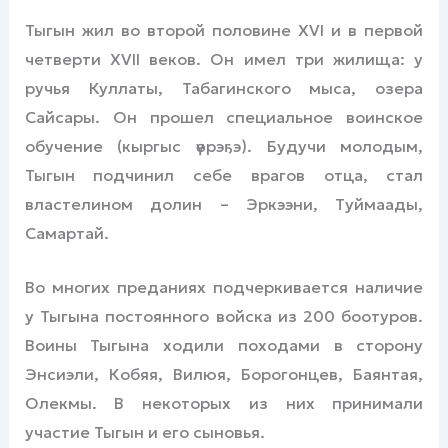
Тыгын жил во второй половине XVI и в первой
четверти XVII веков. Он имел три жилища: у
ручья Куллаты, Табагинского мыса, озера
Сайсары. Он прошел специальное воинское
обучение (кыргыс үөрэҕэ). Будучи молодым,
Тыгын подчинил себе врагов отца, стал
властелином долин – Эркээни, Туймаады,
Самартай.
Во многих преданиях подчеркивается наличие
у Тыгына постоянного войска из 200 боотуров.
Воины Тыгына ходили походами в сторону
Энсиэли, Кобяя, Вилюя, Борогонцев, Баянтая,
Олекмы. В некоторых из них принимали
участие Тыгын и его сыновья.