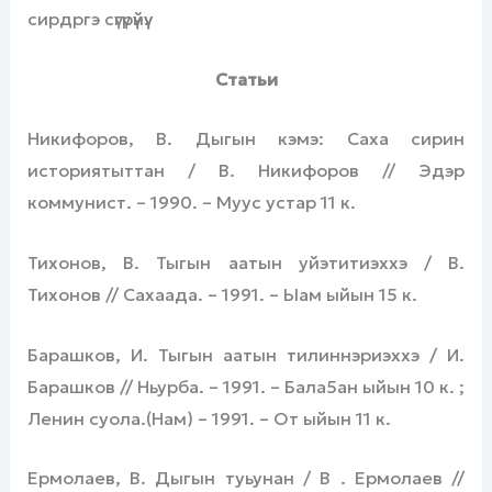
сирдргэ сүгүрүүйүү.
Статьи
Никифоров, В. Дыгын кэмэ: Саха сирин
историятыттан / В. Никифоров // Эдэр
коммунист. – 1990. – Муус устар 11 к.
Тихонов, В. Тыгын аатын уйэтитиэххэ / В.
Тихонов // Сахаада. – 1991. – Ыам ыйын 15 к.
Барашков, И. Тыгын аатын тилиннэриэххэ / И.
Барашков // Ньурба. – 1991. – Бала5ан ыйын 10 к. ;
Ленин суола.(Нам) – 1991. – От ыйын 11 к.
Ермолаев, В. Дыгын туьунан / В . Ермолаев //