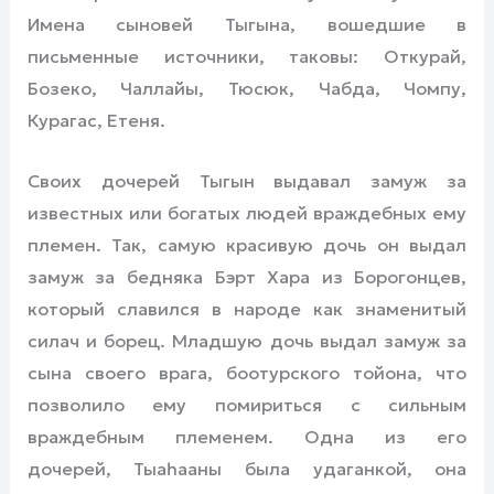
Имена сыновей Тыгына, вошедшие в
письменные источники, таковы: Откурай,
Бозеко, Чаллайы, Тюсюк, Чабда, Чомпу,
Курагас, Етеня.
Своих дочерей Тыгын выдавал замуж за
известных или богатых людей враждебных ему
племен. Так, самую красивую дочь он выдал
замуж за бедняка Бэрт Хара из Борогонцев,
который славился в народе как знаменитый
силач и борец. Младшую дочь выдал замуж за
сына своего врага, боотурского тойона, что
позволило ему помириться с сильным
враждебным племенем. Одна из его
дочерей, Тыаһааны была удаганкой, она