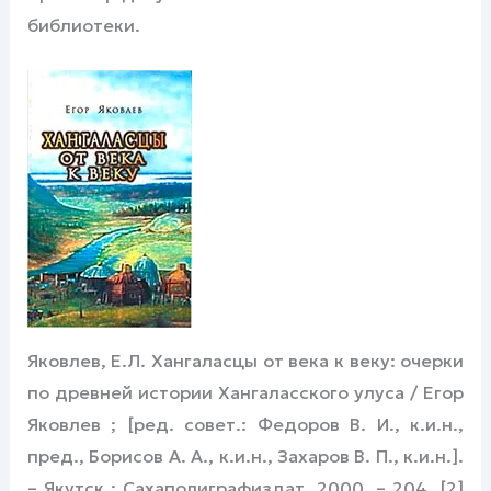
библиотеки.
Яковлев, Е.Л. Хангаласцы от века к веку: очерки
по древней истории Хангаласского улуса / Егор
Яковлев ; [ред. совет.: Федоров В. И., к.и.н.,
пред., Борисов А. А., к.и.н., Захаров В. П., к.и.н.].
– Якутск : Сахаполиграфиздат, 2000. – 204, [2]