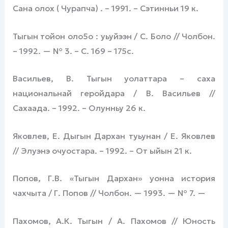
Сана олох ( Чурапча) . – 1991. – Сэтинньи 19 к.
Тыгын тойон оло5о : уьуйээн / С. Боло // Чолбон.
– 1992. — № 3. – С. 169 – 175с.
Васильев, В. Тыгын уолаттара – саха
национальнай геройдара / В. Васильев //
Сахаада. – 1992. – Олунньу 26 к.
Яковлев, Е. Дыгын Дархан туьунан / Е. Яковлев
// Элуэнэ очуостара. – 1992. – От ыйын 21 к.
Попов, Г.В. «Тыгын Дархан» уонна история
чахчыта / Г. Попов // Чолбон. — 1993. — № 7. —
Пахомов, А.К. Тыгын / А. Пахомов // Юность