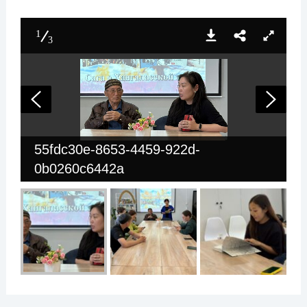
1
3
55fdc30e-8653-4459-922d-
0b0260c6442a