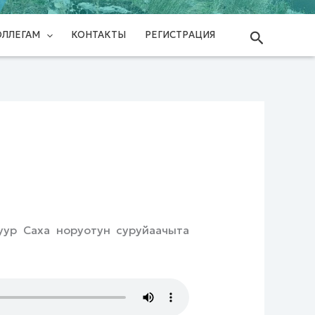
Поиск
ОЛЛЕГАМ
КОНТАКТЫ
РЕГИСТРАЦИЯ
уур Саха норуотун суруйаачыта