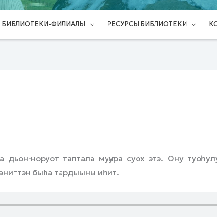
БИБЛИОТЕКИ-ФИЛИАЛЫ
РЕСУРСЫ БИБЛИОТЕКИ
К
а дьон-норуот таптала муҥура суох этэ. Ону туоһул
ээниттэн быһа тардыыны иһит.