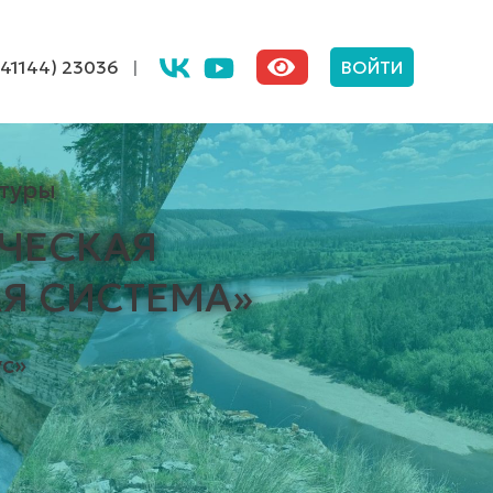
(41144) 23036
|
ВОЙТИ
туры
ЧЕСКАЯ
Я СИСТЕМА»
с»