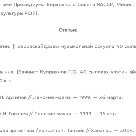
ми Президиума Верховного Совета ЯАССР, Министе
культуры РС(Я).
Статьи
:
ин. [Покровскайдааєы музыкальнай оскуола 40 сылыга
нна. [Баянист Куприянов Г.О. 40 сыллаах үлэтин айар
 к.-;
П. Архипов // Ленские маяки. — 1999. — 26 марта.
И. Гоголев // Ленские маяки. — 1999. — 16 апр.
аргыстаах / кэпсэттэ Г. Тапыев // Ханалас. — 2004. —