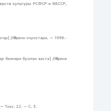
рств культуры РСФСР и ЯАССР,
р] //Өлүөнэ очуостара. — 1998.-
 биэчэрэ буолан ааста] //Өлүөнэ
 Тохс. 22. — С. 3.