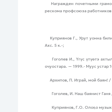
Награжден почетными грамота
рескома профсоюза работников 
Куприянов Г., Урут уонна билиг
Ахс. 5 к.-;
Гоголев И., Үгүс үтүөтэ ахтылы
очуостара. — 1999.- Муус устар 10
Архипов, П. Играй, мой баян! / 
Гоголев, И. Наш баянист Ганя / 
Куприянов, Г.О. Олоҕо музыка5а 