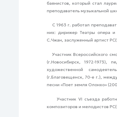
баянистов, который стал лауре
преподаватель музыкальной шко
С 1963 г. работал преподавате
них: дирижер Театры опера и
С.Чжан, заслуженный артист РС(
Участник Всероссийского смо
(г.Новосибирск, 1972-1973), 
художественной самодеятель
(г.Благовещенск, 70-е г.), меж
песни «Поет земля Олонхо» (200
Участник VI съезда работник
композиторов и мелодистов РС(