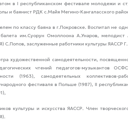
атом в I республиканском фестивале молодежи и студ
лы и баянист РДК с.Майя Мегино-Кангаласского райо
лем по классу баяна в г.Покровске. Воспитал не од
 балета им.Суорун Омоллоона А.Унаров, мелодист 
Я) С.Попов, заслуженные работники культуры ЯАССР Г
тра художественной самодеятельности, посвященно
педагогических чтений педагогов-музыкантов ОСФС
ности (1963), самодеятельных коллективов-раб
дународного фестиваля в Польше (1987), II республик
1),
ов культуры и искусства ЯАССР. Член творческог
Я).