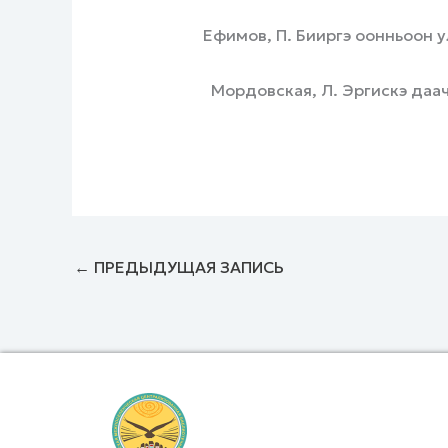
Ефимов, П. Бииргэ оонньоон ула
Мордовская, Л. Эргискэ даача5а
←
ПРЕДЫДУЩАЯ ЗАПИСЬ