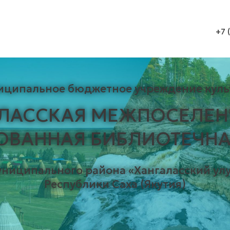
+7 
иципальное бюджетное учреждение куль
АЛАССКАЯ МЕЖПОСЕЛЕН
ОВАННАЯ БИБЛИОТЕЧНА
униципального района «Хангаласский улу
Республики Саха (Якутия)