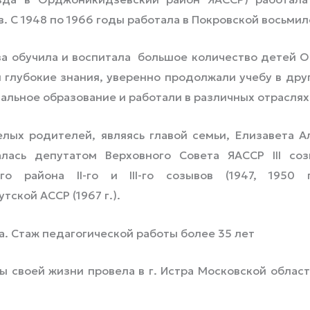
. С 1948 по 1966 годы работала в Покровской восьмил
а обучила и воспитала большое количество детей О
 глубокие знания, уверенно продолжали учебу в дру
альное образование и работали в различных отраслях
ых родителей, являясь главой семьи, Елизавета А
лась депутатом Верховного Совета ЯАССР III созы
о района II-го и III-го созывов (1947, 1950 
ской АССР (1967 г.).
. Стаж педагогической работы более 35 лет
 своей жизни провела в г. Истра Московской области