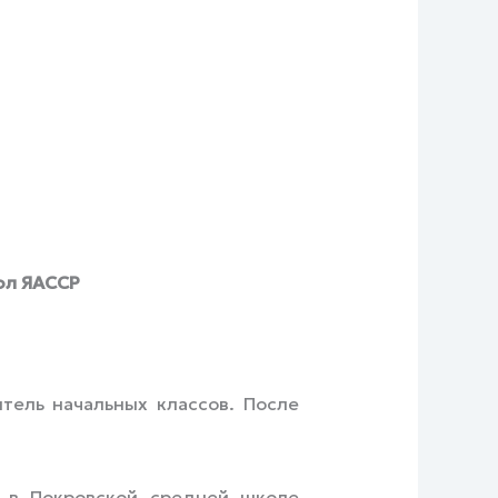
ол ЯАССР
тель начальных классов. После
 в Покровской средней школе