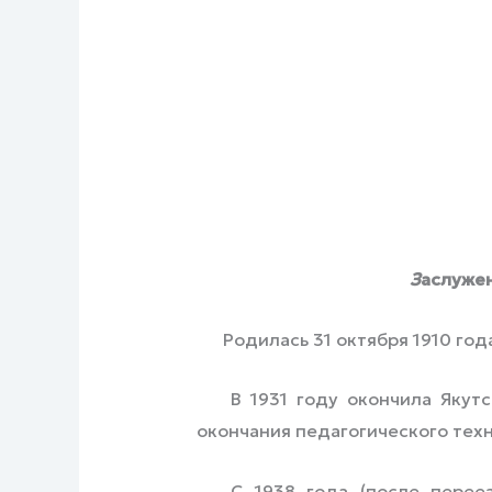
З
аслуже
Родилась 31 октября 1910 год
В 1931 году окончила Якутски
окончания педагогического тех
С 1938 года (после переезд