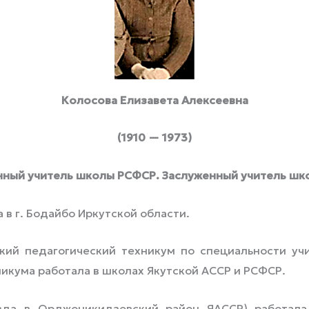
Колосова Елизавета Алексеевна
(1910 — 1973)
нный учитель школы РСФСР. Заслуженный учитель шк
а в г. Бодайбо Иркутской области.
й педагогический техникум по специальности учи
никума работала в школах Якутской АССР и РСФСР.
а в Орджоникидзевский район ЯАССР) работала