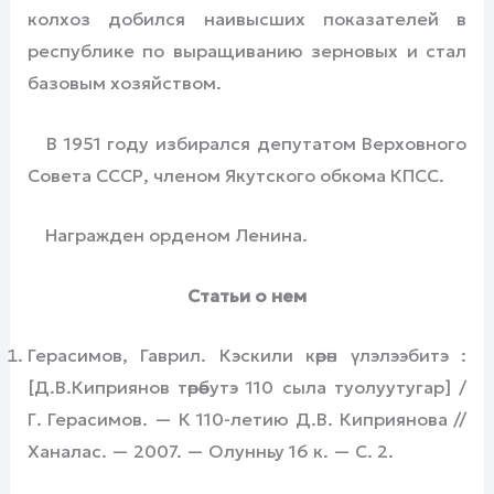
колхоз добился наивысших показателей в
республике по выращиванию зерновых и стал
базовым хозяйством.
В 1951 году избирался депутатом Верховного
Совета СССР, членом Якутского обкома КПСС.
Награжден орденом Ленина.
Статьи о нем
Герасимов, Гаврил. Кэскили көрөн үлэлээбитэ :
[Д.В.Киприянов төрөөбутэ 110 сыла туолуутугар] /
Г. Герасимов. — К 110-летию Д.В. Киприянова //
Ханалас. — 2007. — Олунньу 16 к. — С. 2.