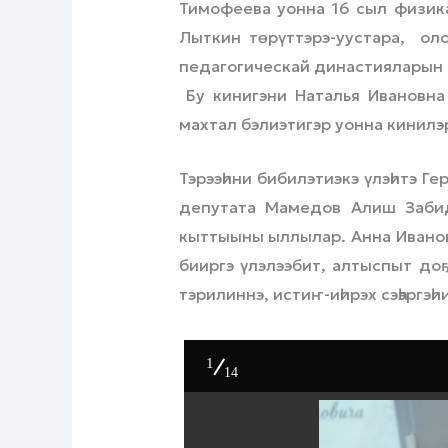
Тимофеева уонна 16 сыл физик
Лыткин төрүттэрэ-уустара, ол
педагогическай династияларын 
Бу кинигэни Наталья Ивановна 
махтал бэлиэтигэр уонна кинилэ
Тэрээһини бибилэтиэкэ үлэһитэ 
депутата Мамедов Алиш Забид
кыттыыны ыллылар. Анна Иванов
бииргэ үлэлээбит, алтыспыт до
тэрилиннэ, истиҥ-иһирэх сэһэргэһ
1
14