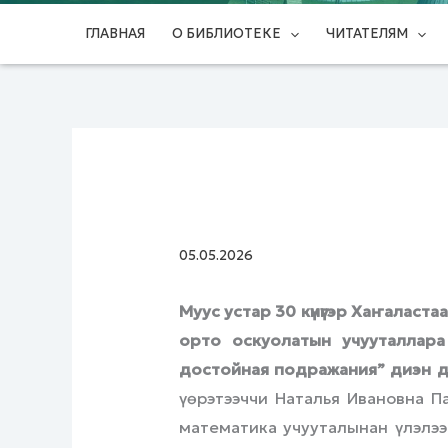
ГЛАВНАЯ
О БИБЛИОТЕКЕ
ЧИТАТЕЛЯМ
05.05.2026
Муус устар 30 күнүгэр Хаҥаласта
орто оскуолатын учууталлара
достойная подражания” диэн д
үөрэтээччи Наталья Ивановна П
математика учууталынан үлэлээ