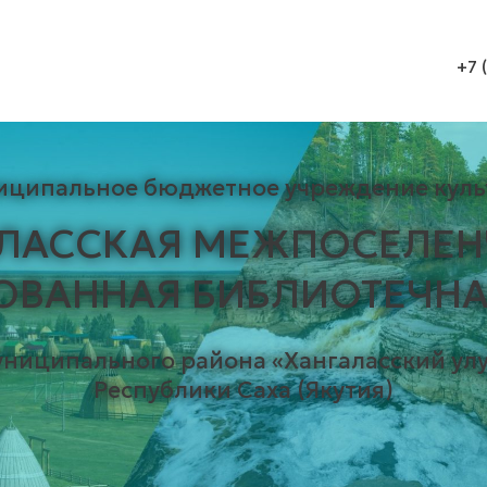
+7 
иципальное бюджетное учреждение куль
АЛАССКАЯ МЕЖПОСЕЛЕН
ОВАННАЯ БИБЛИОТЕЧНА
униципального района «Хангаласский улу
Республики Саха (Якутия)