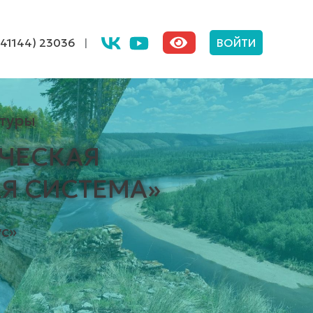
(41144) 23036
|
ВОЙТИ
туры
ЧЕСКАЯ
Я СИСТЕМА»
с»