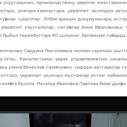
а учууталынан, производствону үөрэтии маастарынан
охторо, үлэлэрэ-хамнастара, үөрэппит оҕолорун ахт
туһунан суруллар. Элбэх архыып докумуоннара, истор
үөрэппит учууталыгар, саҥаһыгар Анна Ивановнаҕа,
р быйыл төрөөбүттэрэ 90 сылынан бэлэмнээн таһаарда.
Гермогенова Сардана Николаевна иилээн-саҕалаан ыытт
-оглы, Хаҥаластааҕы үөрэх управлениетын начал
на уонна Вячеслав Семенович сырдык ааттарыгар сүгү
ҕотторо, үөрэппит оҕолоро мустаннар истиҥ иэйиилээ
ии киэһэтэ буолла. Наталья Ивановна Павлова биир дьоһу