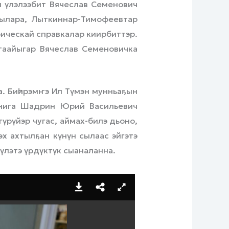
 үлэлээбит Вячеслав Семенович
ыылара, Лыткиннар-Тимофеевтар
ическай справкалар киирбиттэр.
 таайыгар Вячеслав Семеновичка
а. Биһирэмҥэ Ил Түмэн мунньаҕын
ьнига Шадрин Юрий Васильевич
рүйэр чугас, аймах-билэ дьоно,
х ахтылҕан күнүн сылаас эйгэтэ
н үлэтэ үрдүктүк сыаналанна.