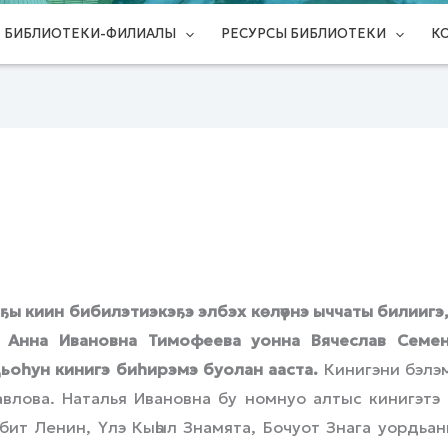
БИБЛИОТЕКИ-ФИЛИАЛЫ
РЕСУРСЫ БИБЛИОТЕКИ
К
аҕы киин бибилэтиэкэҕэ элбэх көлүөнэ ыччаты билиигэ,
 Анна Ивановна Тимофеева уонна Вячеслав Семе
ьоһун кинигэ биһирэмэ буолан ааста.
Кинигэни бэлэм
авлова. Наталья Ивановна бу номнуо алтыс кинигэтэ 
бит Ленин, Үлэ Кыһыл Знамята, Бочуот Знага уордьа