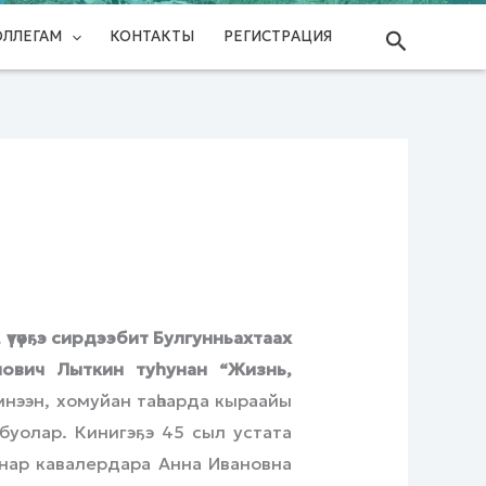
Поиск
ОЛЛЕГАМ
КОНТАКТЫ
РЕГИСТРАЦИЯ
 үтүөҕэ сирдээбит Булгунньахтаах
нович Лыткин туһунан “Жизнь,
нээн, хомуйан таһаарда кыраайы
буолар. Кинигэҕэ 45 сыл устата
ннар кавалердара Анна Ивановна