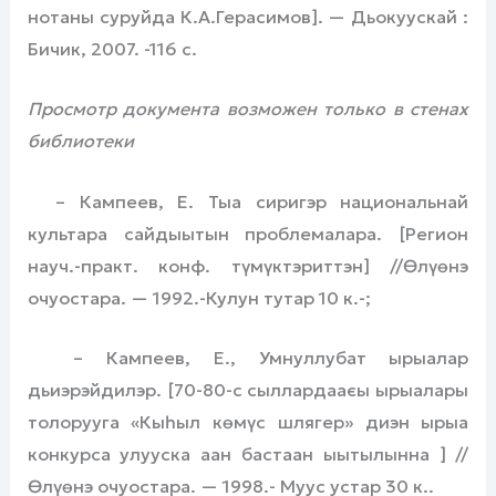
нотаны суруйда К.А.Герасимов]. — Дьокуускай :
Бичик, 2007. -116 с.
Просмотр документа возможен только в стенах
библиотеки
– Кампеев, Е. Тыа сиригэр национальнай
культара сайдыытын проблемалара. [Регион
науч.-практ. конф. түмүктэриттэн] //Өлүөнэ
очуостара. — 1992.-Кулун тутар 10 к.-;
– Кампеев, Е., Умнуллубат ырыалар
дьиэрэйдилэр. [70-80-с сыллардааєы ырыалары
толорууга «Кыһыл көмүс шлягер» диэн ырыа
конкурса улууска аан бастаан ыытылынна ] //
Өлүөнэ очуостара. — 1998.- Муус устар 30 к..