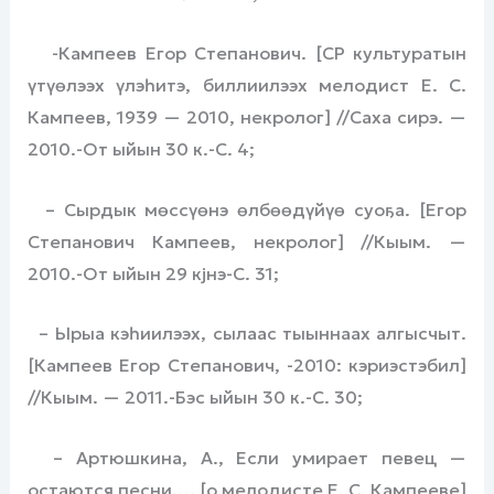
-Кампеев Егор Степанович. [СР культуратын
үтүөлээх үлэһитэ, биллиилээх мелодист Е. С.
Кампеев, 1939 — 2010, некролог] //Саха сирэ. —
2010.-От ыйын 30 к.-С. 4;
– Сырдык мөссүөнэ өлбөөдүйүө суоҕа. [Егор
Степанович Кампеев, некролог] //Кыым. —
2010.-От ыйын 29 кјнэ-С. 31;
– Ырыа кэһиилээх, сылаас тыыннаах алгысчыт.
[Кампеев Егор Степанович, -2010: кэриэстэбил]
//Кыым. — 2011.-Бэс ыйын 30 к.-С. 30;
– Артюшкина, А., Если умирает певец —
остаются песни…. [о мелодисте Е. С. Кампееве]