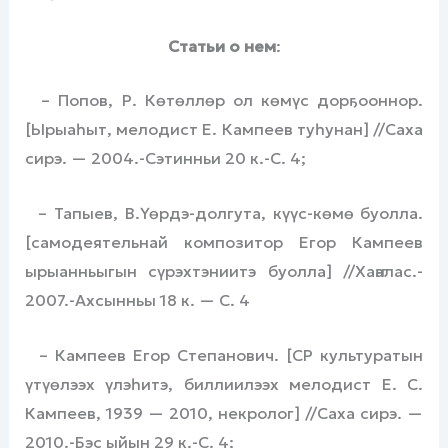
Статьи о нем
:
– Попов, Р. Көтөллөр ол көмүс дорҕооннор.
[Ырыаһыт, мелодист Е. Кампеев туһунан] //Саха
сирэ. — 2004.-Сэтинньи 20 к.-С. 4;
– Тапыев, В.Үөрдэ-долгута, күүс-көмө буолла.
[самодеятельнай композитор Егор Кампеев
ырыанньыгын сүрэхтэниитэ буолла] //Хаҥалас.-
2007.-Ахсынньы 18 к. — С. 4
– Кампеев Егор Степанович. [СР культуратын
үтүөлээх үлэһитэ, биллиилээх мелодист Е. С.
Кампеев, 1939 — 2010, некролог] //Саха сирэ. —
2010.-Бэс ыйын 29 к.-С. 4;