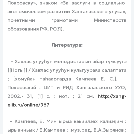
Покровску», знаком «За заслуги в социально-
экономическом развитии Хангаласского улуса»,
почетными грамотами Министерств
образования РФ, РС(Я).
Литература:
– Хаҥалас улууһун мелодистарын айар түмсүүтэ
[[Ноты]] / Хаҥалас улууһун культуураҕа салалтата
; [хомуйан таһаартарда Кампеев Е. С.]. —
Покровскай : ЦИТ и РИД Хангаласского УУО,
2002.- 31, [1] с. : нот. ; 21 см.
http://xang-
elib.ru/online/967
– Кампеев, Е. Мин ырыа кэьиилээх кэлиэҕим :
ырыанньык / Е.Кампеев ; [муз.ред. В.А.Зырянов ;