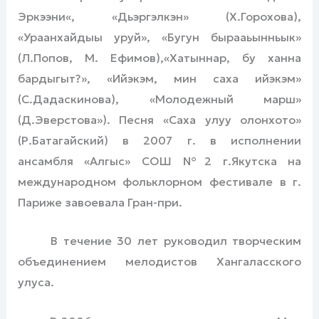
Эркээни«, «Дьэргэлкэн» (Х.Горохова),
«Ураанхайдыы уруй», «Бугун бырааьынньык»
(Л.Попов, М. Ефимов),«Хатыннар, бу ханна
бардыгыт?», «Ийэкэм, мин саха ийэкэм»
(С.Дадаскинова), «Молодежный марш»
(Д.Эверстова»). Песня «Саха улуу олонхото»
(Р.Батагайский) в 2007 г. в исполнении
ансамбля «Алгыс» СОШ №2 г.Якутска на
международном фольклорном фестивале в г.
Париже завоевала Гран-при.
В течение 30 лет руководил творческим
объединением мелодистов Хангаласского
улуса.