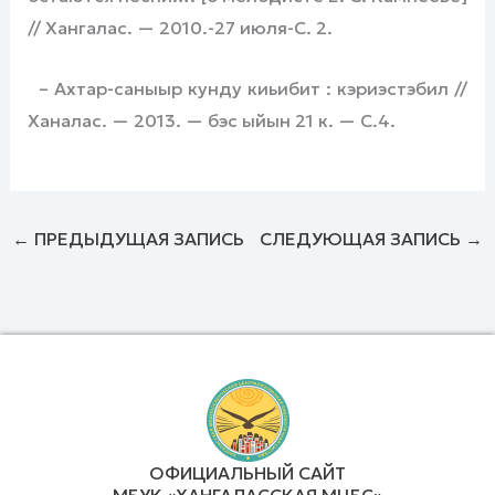
// Хангалас. — 2010.-27 июля-С. 2.
– Ахтар-саныыр кунду киьибит : кэриэстэбил //
Ханалас. — 2013. — бэс ыйын 21 к. — С.4.
←
ПРЕДЫДУЩАЯ ЗАПИСЬ
СЛЕДУЮЩАЯ ЗАПИСЬ
→
ОФИЦИАЛЬНЫЙ САЙТ
МБУК «ХАНГАЛАССКАЯ МЦБС»