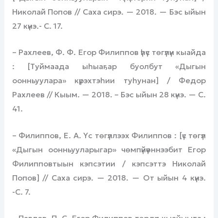
Николай Попов // Саха сирэ. — 2018. — Бэс ыйын
27 күнэ.- С. 17.
– Рахлеев, Ф. Ф. Егор Филиппов үһүс төгүлүн кыайда
: [Туймаада ыһыаҕар буолбут «Дыгын
оонньуулара» күрэхтэһии туһунан] / Федор
Рахлеев // Кыым. — 2018. – Бэс ыйын 28 күнэ. — С.
41.
– Филиппов, Е. А. Үс төгүллээх Филиппов : [үс төгүл
«Дыгын оонньууларыгар» чөмпүйүөннээбит Егор
Филипповтыын кэпсэтии / кэпсэттэ Николай
Попов] // Саха сирэ. — 2018. — От ыйын 4 күнэ.
-С. 7.