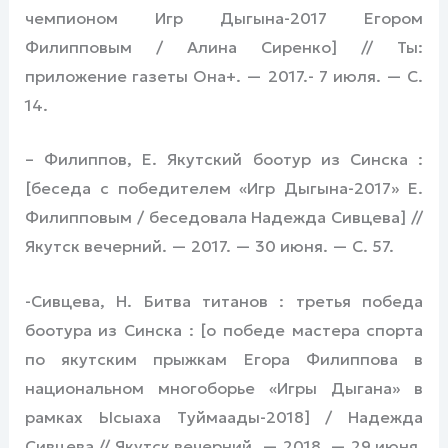
чемпионом Игр Дыгына-2017 Егором
Филипповым / Алина Сиренко] // Ты:
приложение газеты Она+. — 2017.- 7 июля. — С.
14.
– Филиппов, Е. Якутский боотур из Синска :
[беседа с победителем «Игр Дыгына-2017» Е.
Филипповым / беседовала Надежда Сивцева] //
Якутск вечерний. — 2017. — 30 июня. — С. 57.
-Сивцева, Н. Битва титанов : третья победа
боотура из Синска : [о победе мастера спорта
по якутским прыжкам Егора Филиппова в
национальном многоборье «Игры Дыгана» в
рамках Ысыаха Туймаады-2018] / Надежда
Сивцева // Якутск вечерний. — 2018. — 29 июня.