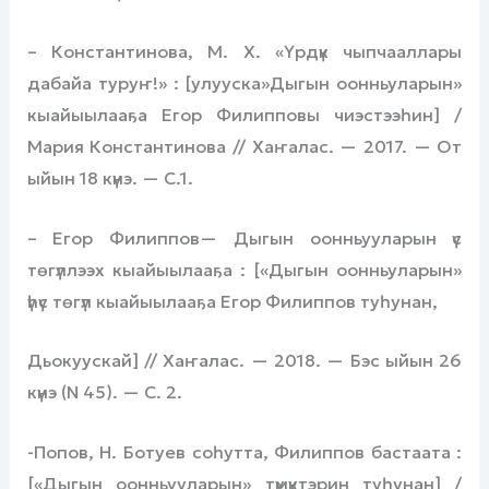
– Константинова, М. Х. «Үрдүк чыпчааллары
дабайа туруҥ!» : [улууска»Дыгын оонньуларын»
кыайыылааҕа Егор Филипповы чиэстээһин] /
Мария Константинова // Хаҥалас. — 2017. — От
ыйын 18 күнэ. — С.1.
– Егор Филиппов— Дыгын оонньууларын үс
төгүллээх кыайыылааҕа : [«Дыгын оонньуларын»
үһүс төгүл кыайыылааҕа Егор Филиппов туһунан,
Дьокуускай] // Хаҥалас. — 2018. — Бэс ыйын 26
күнэ (N 45). — С. 2.
-Попов, Н. Ботуев соһутта, Филиппов бастаата :
[«Дыгын оонньууларын» түмүктэрин туһунан] /