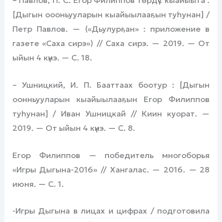
– Павлов, П. С. Егор Филиппов төрдүс кыайыыта :
[Дыгын оооньууларын кыайыылааҕын туһунан] /
Петр Павлов. — («Дьулурҕан» : приложение в
газете «Саха сирэ») // Саха сирэ. — 2019. — От
ыйын 4 күнэ. — С. 18.
– Ушницкий, И. П. Бааттаах боотур : [Дыгын
оонньууларын кыайыылааҕын Егор Филиппов
туһунан] / Иван Ушницкай // Киин куорат. —
2019. — От ыйын 4 күнэ. — С. 8.
Егор Филиппов — победитель многоборья
«Игры Дыгына-2016» // Хангалас. — 2016. — 28
июня. — С. 1.
-Игры Дыгына в лицах и цифрах / подготовила