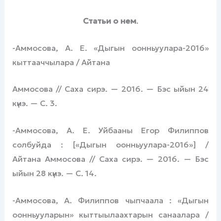
Статьи о нем
.
-Аммосова, А. Е. «Дыгын оонньуулара-2016»
кыттааччылара / Айтана
Аммосова // Саха сирэ. — 2016. — Бэс ыйын 24
күнэ. — С. 3.
-Аммосова, А. Е. Уйбааны Егор Филиппов
солбуйда : [«Дыгын оонньуулара-2016»] /
Айтана Аммосова // Саха сирэ. — 2016. — Бэс
ыйын 28 күнэ. — С. 14.
-Аммосова, А. Филиппов чыпчаала : «Дыгын
оонньууларын» кыттыылаахтарын санаалара /