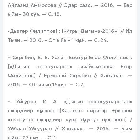
Айтаана Аммосова // Эдэр саас. — 2016. — Бэс
ыйын 30 күнэ. — С. 18.
-Дьөгүөр Филиппов! : [«Игры Дыгына-2016»] // Ил
Түмэн. — 2016. – От ыйын 1 күнэ . — С. 24.
– Скрябин, Е. Е. Уолан Боотур Егор Филиппов :
[«Дыгын оонньуларын» кыайыылааҕа Егор
Филиппов] / Ермолай Скрябин // Хаҥалас. —
2016. — ОТ ыйын 15күнэ. — С.2.
– Уйгуров, И. А. «Дыгын оонньууларыгар»
сүүмэрдиир күрэххэ :[Хаҥалас сиригэр Эркээни
хочотугар сүүмэрдиир күрэх түһүмэҕэ түмүктэннэ] /
Уйбаан Уйгуурап // Хаҥалас. — 2016. — Ыам
ыйын 27 күнэ. — С. 1.