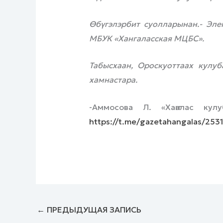
Өбүгэлэрбит суолларынан.-
Эле
МБУК «Хангаласская МЦБС».
Табысхаан, Ороскуоттаах кулуб
хамнастара.
-Аммосова Л. «Хаҥалас кул
https://t.me/gazetahangalas/253
←
ПРЕДЫДУЩАЯ ЗАПИСЬ