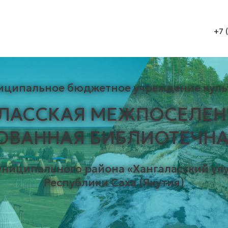
+7 
иципальное бюджетное учреждение куль
АЛАССКАЯ МЕЖПОСЕЛЕН
ОВАННАЯ БИБЛИОТЕЧНА
униципального района «Хангаласский улу
Республики Саха (Якутия)