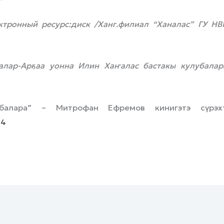
ктронный ресурс:диск /Ханг.филиал “Ханалас” ГУ НВ
алар-
Арҕаа уонна Илин Хаҥалас бастакы кулубалара
убалара” – Митрофан Ефремов кинигэтэ сүрэхт
14