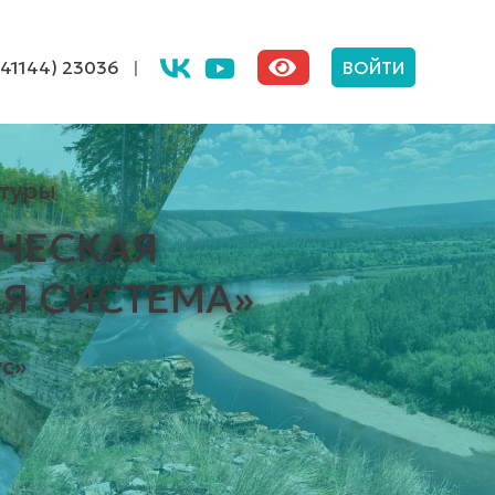
(41144) 23036
|
ВОЙТИ
туры
ЧЕСКАЯ
Я СИСТЕМА»
с»