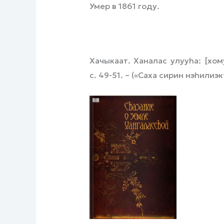
Умер в 1861 году.
Хачыкаат. Ханалас улууhа: [хом
с. 49-51. – («Саха сирин нэhилиэк