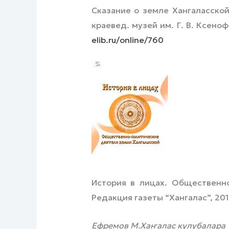
Сказание о земле Хангаласской 
краевед. музей им. Г. В. Ксенофо
elib.ru/online/760
История в лицах. Общественно-
Редакция газеты “Хангалас”, 2011
Ефремов М.Хаҥалас кулубалара 