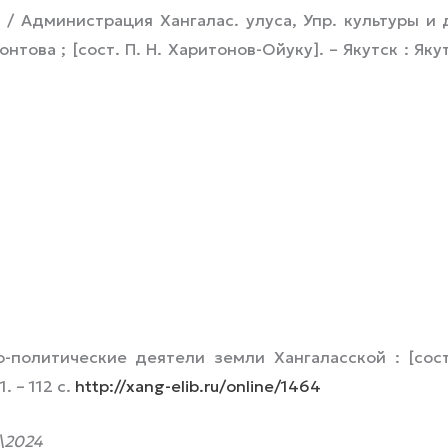
/ Администрация Хангалас. улуса, Упр. культуры и д
нтова ; [сост. П. Н. Харитонов-Ойуку]. – Якутск : Якут
политические деятели земли Хангаласской : [сост.
. – 112 с.
http://xang-elib.ru/online/1464
\2024