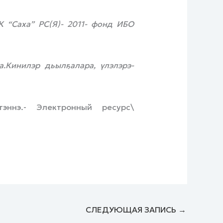
К “Саха” РС(Я)- 2011- фонд ИБО
.Кинилэр дьылҕалара, үлэлэрэ-
эннэ.- Электронный ресурс\
СЛЕДУЮЩАЯ ЗАПИСЬ
→