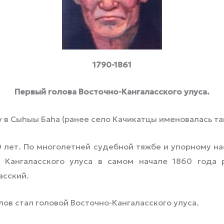
1790-1861
Первый голова Восточно-Кангаласского улуса.
у в Сыhыы Баhа (ранее село Качикатцы именовалась та
0 лет. По многолетней судебной тяжбе и упорному н
 Кангаласского улуса в самом начале 1860 года 
асский.
лов стал головой Восточно-Кангаласского улуса.