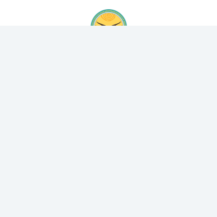
ОФИЦИАЛЬНЫЙ САЙТ
МБУК «ХАНГАЛАССКАЯ МЦБС»
Муниципальное бюджетное учреждение культуры
«Хангаласская межпоселенческая централизованная
библиотечная система» муниципального района
«Хангаласский улус» Республики Саха (Якутия)
678000, г. Покровск, ул. Братьев Ксенофонтовых, 22
Vk
Youtube
Обратная связь
Контакты
Карта сайта
Версия сайта для слабовидящих