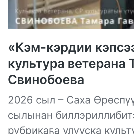
«Кэм-кэрдии кэпсэ
культура ветерана 
Свинобоева
2026 сыл – Саха Өрөспү
сылынан биллэриллибитэ
рубрикаҕа улууска куль