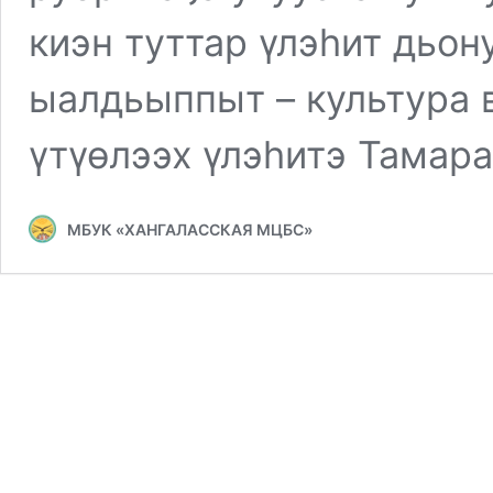
киэн туттар үлэһит дьо
ыалдьыппыт – культура 
үтүөлээх үлэһитэ Тамар
МБУК «ХАНГАЛАССКАЯ МЦБС»